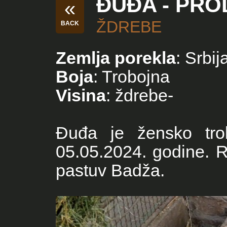
ĐUĐA - PR
«
ŽDREBE
BACK
Zemlja porekla
: Srbij
Boja
: Trobojna
Visina
: ždrebe-
Đuđa je žensko trob
05.05.2024. godine. Ro
pastuv Badža.